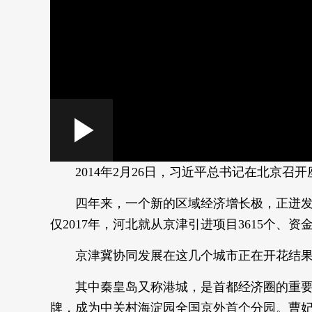
Loaded
:
Play
0:00
/
--:--
Play
4.20%
2014年2月26日，习近平总书记在北京
Video
四年来，一个新的区域经济增长极，正迸发出
仅2017年，河北就从京津引进项目3615个、资金
京津冀协同发展在这几个城市正在开花结
其中秦皇岛又称港城，是首都经济圈的重要功
牌，成为中关村海淀园全国京外首个分园。曹妃