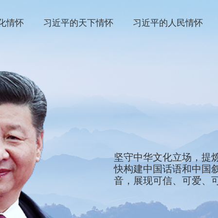
化情怀
习近平的天下情怀
习近平的人民情怀
We will stay firmly roote
坚守中华文化立场，提
refine the defining sym
快构建中国话语和中国
and showcase them to th
音，展现可信、可爱、
development of China’s 
tell China’s stories, ma
China that is credible, 