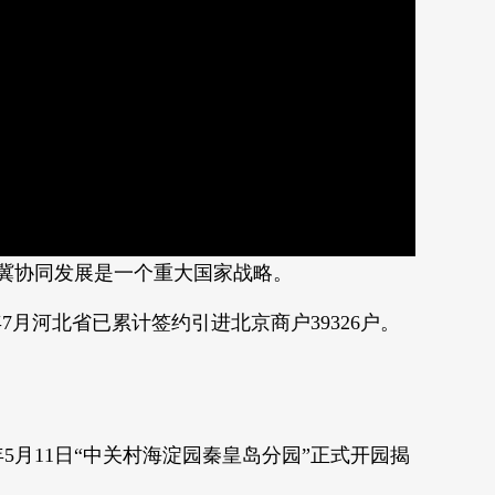
Picture-
Mute
Fullscreen
in-
Picture
津冀协同发展是一个重大国家战略。
7月河北省已累计签约引进北京商户39326户。
。
5月11日“中关村海淀园秦皇岛分园”正式开园揭