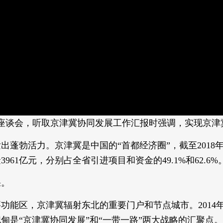
召开座谈会，听取京津冀协同发展工作汇报时强调，实现京
蓬勃活力。京津冀是中国的“首都经济圈”，截至2018年
3961亿元，分别占全省引进项目和资金的49.1%和62.6%
果。
能区，京津冀辐射东北的重要门户和节点城市。2014年
甸是“京津冀协同发展”和“一带一路”两大战略的汇聚点。