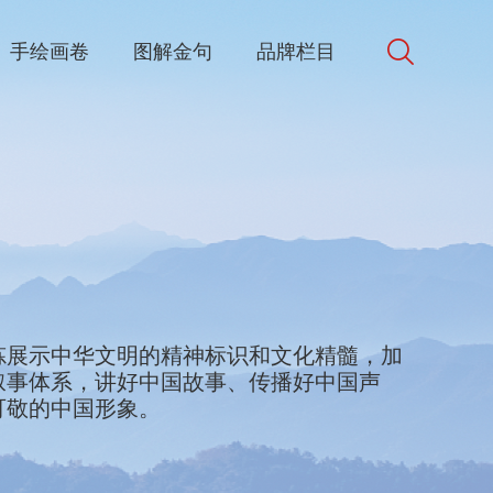
手绘画卷
图解金句
品牌栏目
d in Chinese culture. We will collect and
炼展示中华文明的精神标识和文化精髓，加
bols and best elements of Chinese culture
叙事体系，讲好中国故事、传播好中国声
e world. We will accelerate the
可敬的中国形象。
discourse and narrative systems, better
ke China’s voice heard, and present a
appealing, and respectable.