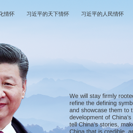
化情怀
习近平的天下情怀
习近平的人民情怀
We will stay firmly roote
坚守中华文化立场，提
refine the defining sym
快构建中国话语和中国
and showcase them to th
音，展现可信、可爱、
development of China’s 
tell China’s stories, ma
China that is credible, 